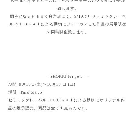
第一弾となるアイテムは、ペットチャームが２サイズで登場
致します。
開催となるＰａｓｏ直営店にて、9/10よりセラミックレーベ
ル ＳＨＯＫＫＩによる動物にフォーカスした作品の展示販売
を同時開催致します。
–SHOKKI for pets —
期間 9月10日(土)〜10月10 日 (日)
場所 Paso tokyo
セラミックレーベル ＳＨＯＫＫＩによる動物にオリジナル作
品の展示販売。商品は全て１点ものです。